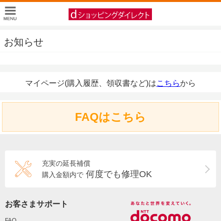
お知らせ
マイページ(購入履歴、領収書など)は
こちら
から
FAQはこちら
充実の延長補償
何度でも修理OK
購入金額内で
お客さまサポート
FAQ