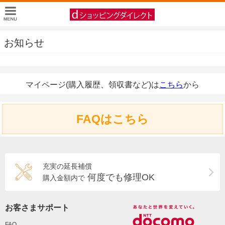
お知らせ
マイページ(購入履歴、領収書など)は
こちら
から
FAQはこちら
充実の延長補償
何度でも修理OK
購入金額内で
お客さまサポート
FAQ