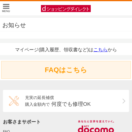
お知らせ
マイページ(購入履歴、領収書など)は
こちら
から
FAQはこちら
充実の延長補償
何度でも修理OK
購入金額内で
お客さまサポート
FAQ