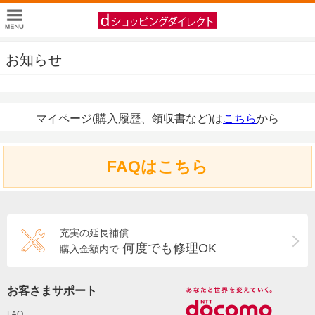
お知らせ
マイページ(購入履歴、領収書など)は
こちら
から
FAQはこちら
充実の延長補償
何度でも修理OK
購入金額内で
お客さまサポート
FAQ