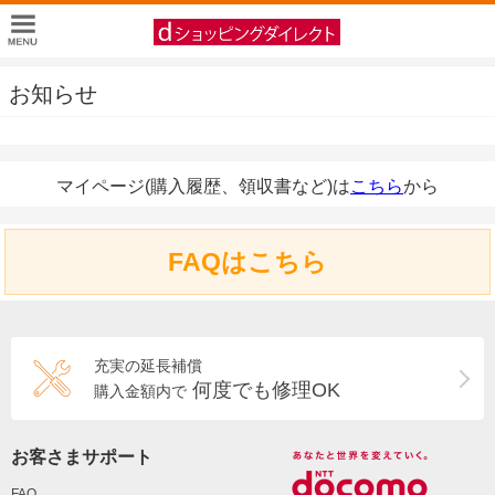
お知らせ
マイページ(購入履歴、領収書など)は
こちら
から
FAQはこちら
充実の延長補償
何度でも修理OK
購入金額内で
お客さまサポート
FAQ