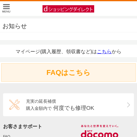
お知らせ
マイページ(購入履歴、領収書など)は
こちら
から
FAQはこちら
充実の延長補償
何度でも修理OK
購入金額内で
お客さまサポート
FAQ