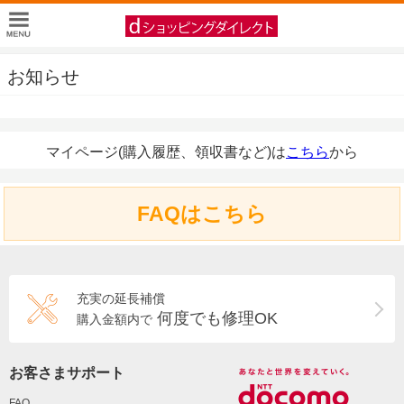
お知らせ
マイページ(購入履歴、領収書など)は
こちら
から
FAQはこちら
充実の延長補償
何度でも修理OK
購入金額内で
お客さまサポート
FAQ