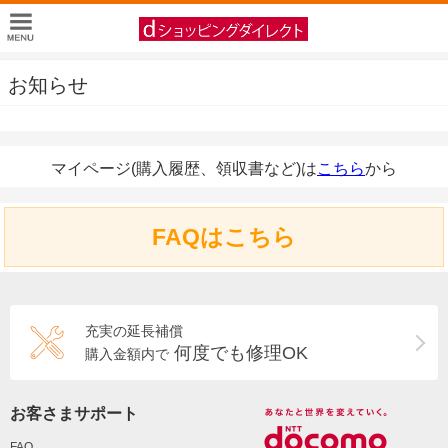
お知らせ
マイページ(購入履歴、領収書など)は
こちら
から
FAQはこちら
充実の延長補償
何度でも修理OK
購入金額内で
お客さまサポート
FAQ