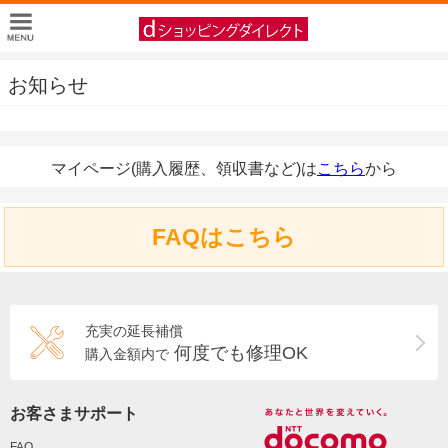
お知らせ
マイページ(購入履歴、領収書など)は
こちら
から
FAQはこちら
充実の延長補償
何度でも修理OK
購入金額内で
お客さまサポート
FAQ