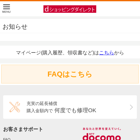
お知らせ
マイページ(購入履歴、領収書など)は
こちら
から
FAQはこちら
充実の延長補償
何度でも修理OK
購入金額内で
お客さまサポート
FAQ