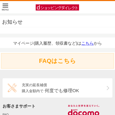
お知らせ
マイページ(購入履歴、領収書など)は
こちら
から
FAQはこちら
充実の延長補償
何度でも修理OK
購入金額内で
お客さまサポート
FAQ