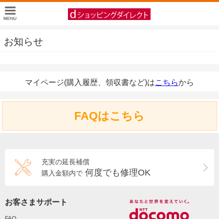
お知らせ
マイページ(購入履歴、領収書など)は
こちら
から
FAQはこちら
充実の延長補償
何度でも修理OK
購入金額内で
お客さまサポート
FAQ