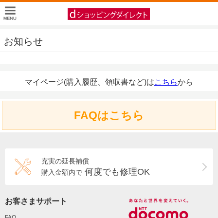
お知らせ
マイページ(購入履歴、領収書など)は
こちら
から
FAQはこちら
充実の延長補償
何度でも修理OK
購入金額内で
お客さまサポート
FAQ