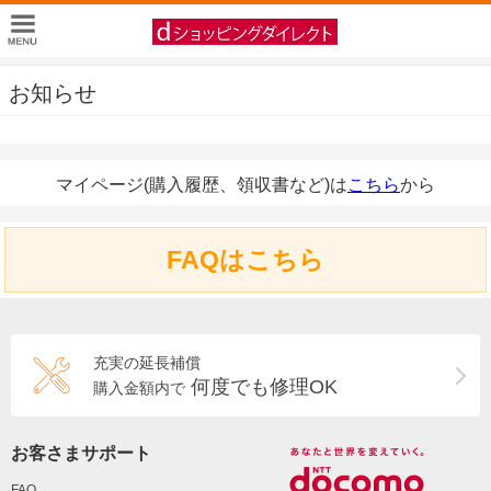
お知らせ
マイページ(購入履歴、領収書など)は
こちら
から
FAQはこちら
充実の延長補償
何度でも修理OK
購入金額内で
お客さまサポート
FAQ