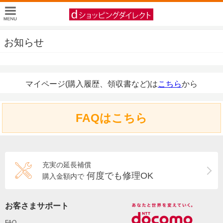
お知らせ
マイページ(購入履歴、領収書など)は
こちら
から
FAQはこちら
充実の延長補償
何度でも修理OK
購入金額内で
お客さまサポート
FAQ