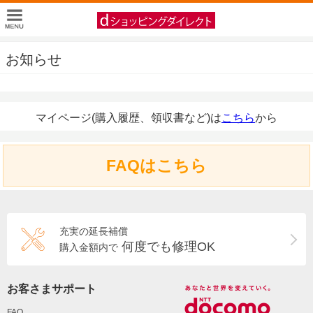
お知らせ
マイページ(購入履歴、領収書など)は
こちら
から
FAQはこちら
充実の延長補償
何度でも修理OK
購入金額内で
お客さまサポート
FAQ