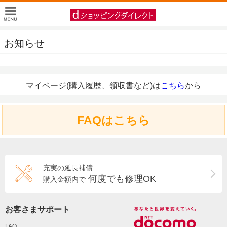
お知らせ
マイページ(購入履歴、領収書など)は
こちら
から
FAQはこちら
充実の延長補償
何度でも修理OK
購入金額内で
お客さまサポート
FAQ