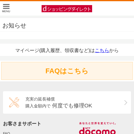
お知らせ
マイページ(購入履歴、領収書など)は
こちら
から
FAQはこちら
充実の延長補償
何度でも修理OK
購入金額内で
お客さまサポート
FAQ