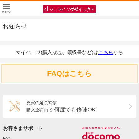
お知らせ
マイページ(購入履歴、領収書など)は
こちら
から
FAQはこちら
充実の延長補償
何度でも修理OK
購入金額内で
お客さまサポート
FAQ