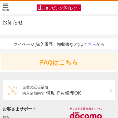
お知らせ
マイページ(購入履歴、領収書など)は
こちら
から
FAQはこちら
充実の延長補償
何度でも修理OK
購入金額内で
お客さまサポート
FAQ