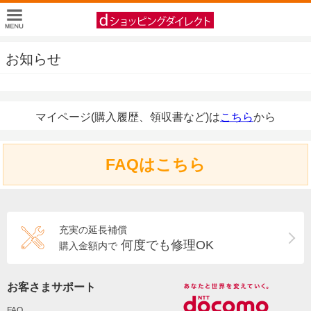
お知らせ
マイページ(購入履歴、領収書など)は
こちら
から
FAQはこちら
充実の延長補償
何度でも修理OK
購入金額内で
お客さまサポート
FAQ