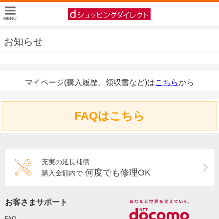
お知らせ
マイページ(購入履歴、領収書など)は
こちら
から
FAQはこちら
充実の延長補償
何度でも修理OK
購入金額内で
お客さまサポート
FAQ