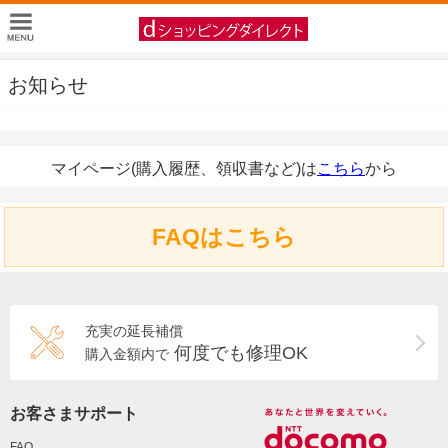
お知らせ
マイページ(購入履歴、領収書など)は
こちら
から
FAQはこちら
充実の延長補償
何度でも修理OK
購入金額内で
お客さまサポート
FAQ