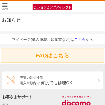
お知らせ
マイページ(購入履歴、領収書など)は
こちら
から
FAQはこちら
充実の延長補償
何度でも修理OK
購入金額内で
お客さまサポート
FAQ