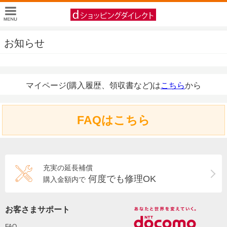
お知らせ
マイページ(購入履歴、領収書など)は
こちら
から
FAQはこちら
充実の延長補償
何度でも修理OK
購入金額内で
お客さまサポート
FAQ