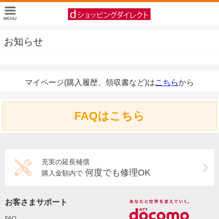
お知らせ
マイページ(購入履歴、領収書など)は
こちら
から
FAQはこちら
充実の延長補償
何度でも修理OK
購入金額内で
お客さまサポート
FAQ