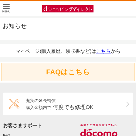
お知らせ
マイページ(購入履歴、領収書など)は
こちら
から
FAQはこちら
充実の延長補償
何度でも修理OK
購入金額内で
お客さまサポート
FAQ