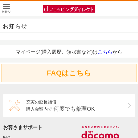
お知らせ
マイページ(購入履歴、領収書など)は
こちら
から
FAQはこちら
充実の延長補償
何度でも修理OK
購入金額内で
お客さまサポート
FAQ