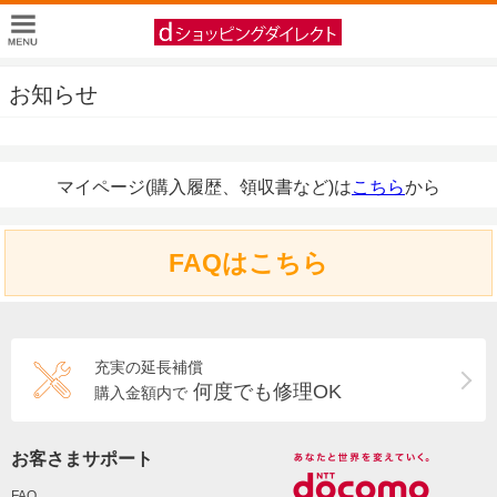
お知らせ
マイページ(購入履歴、領収書など)は
こちら
から
FAQはこちら
充実の延長補償
何度でも修理OK
購入金額内で
お客さまサポート
FAQ