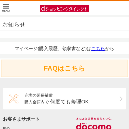
お知らせ
マイページ(購入履歴、領収書など)は
こちら
から
FAQはこちら
充実の延長補償
何度でも修理OK
購入金額内で
お客さまサポート
FAQ