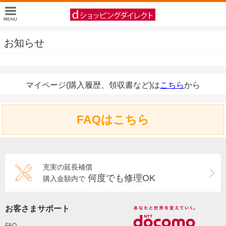
お知らせ
マイページ(購入履歴、領収書など)は
こちら
から
FAQはこちら
充実の延長補償
何度でも修理OK
購入金額内で
お客さまサポート
FAQ