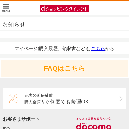
お知らせ
マイページ(購入履歴、領収書など)は
こちら
から
FAQはこちら
充実の延長補償
何度でも修理OK
購入金額内で
お客さまサポート
FAQ