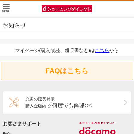
お知らせ
マイページ(購入履歴、領収書など)は
こちら
から
FAQはこちら
充実の延長補償
何度でも修理OK
購入金額内で
お客さまサポート
FAQ