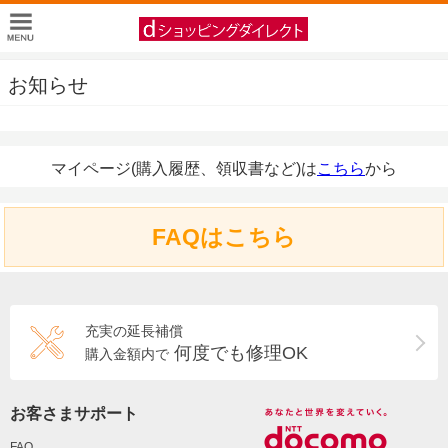
お知らせ
マイページ(購入履歴、領収書など)は
こちら
から
FAQはこちら
充実の延長補償
何度でも修理OK
購入金額内で
お客さまサポート
FAQ