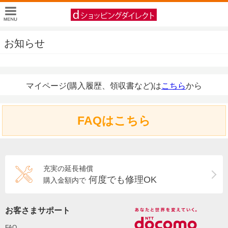
お知らせ
マイページ(購入履歴、領収書など)は
こちら
から
FAQはこちら
充実の延長補償
何度でも修理OK
購入金額内で
お客さまサポート
FAQ