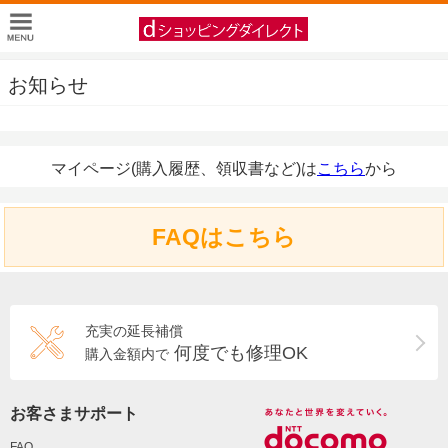
お知らせ
マイページ(購入履歴、領収書など)は
こちら
から
FAQはこちら
充実の延長補償
何度でも修理OK
購入金額内で
お客さまサポート
FAQ