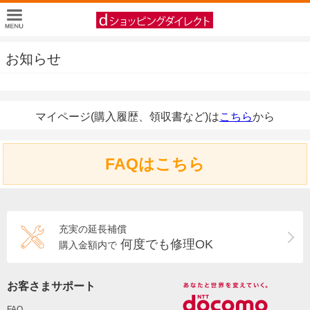
お知らせ
マイページ(購入履歴、領収書など)は
こちら
から
FAQはこちら
充実の延長補償
何度でも修理OK
購入金額内で
お客さまサポート
FAQ