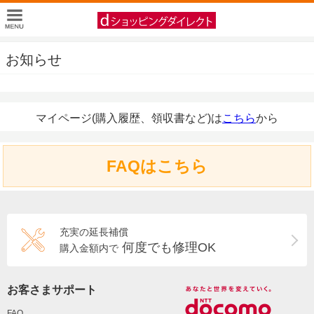
お知らせ
マイページ(購入履歴、領収書など)は
こちら
から
FAQはこちら
充実の延長補償
何度でも修理OK
購入金額内で
お客さまサポート
FAQ