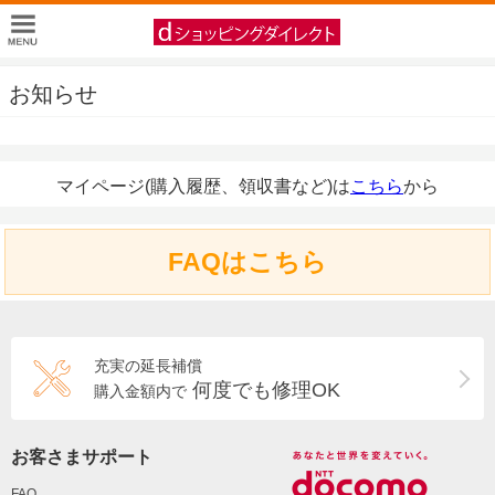
お知らせ
マイページ(購入履歴、領収書など)は
こちら
から
FAQはこちら
充実の延長補償
何度でも修理OK
購入金額内で
お客さまサポート
FAQ