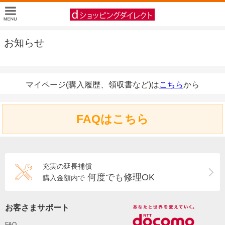
お知らせ
マイページ(購入履歴、領収書など)は
こちら
から
FAQはこちら
充実の延長補償
何度でも修理OK
購入金額内で
お客さまサポート
FAQ