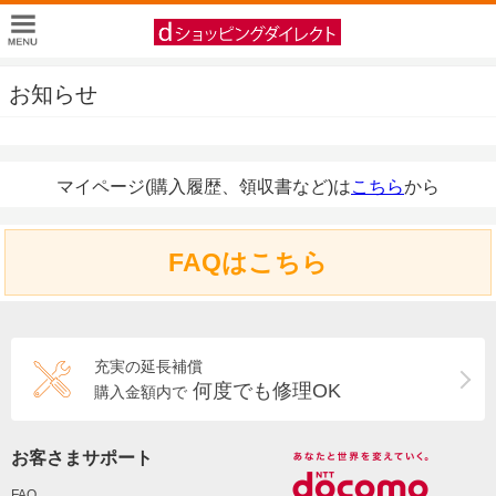
お知らせ
マイページ(購入履歴、領収書など)は
こちら
から
FAQはこちら
充実の延長補償
何度でも修理OK
購入金額内で
お客さまサポート
FAQ