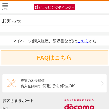
お知らせ
マイページ(購入履歴、領収書など)は
こちら
から
FAQはこちら
充実の延長補償
何度でも修理OK
購入金額内で
お客さまサポート
FAQ