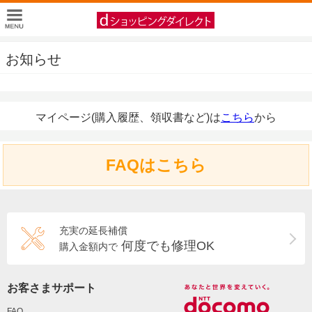
お知らせ
マイページ(購入履歴、領収書など)は
こちら
から
FAQはこちら
充実の延長補償
何度でも修理OK
購入金額内で
お客さまサポート
FAQ