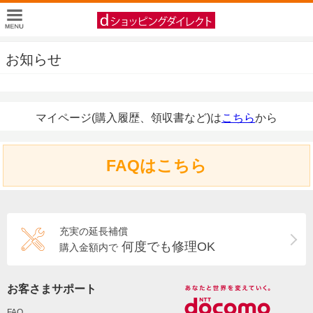
お知らせ
マイページ(購入履歴、領収書など)は
こちら
から
FAQはこちら
充実の延長補償
何度でも修理OK
購入金額内で
お客さまサポート
FAQ