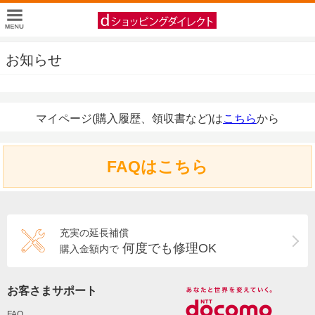
お知らせ
マイページ(購入履歴、領収書など)は
こちら
から
FAQはこちら
充実の延長補償
何度でも修理OK
購入金額内で
お客さまサポート
FAQ