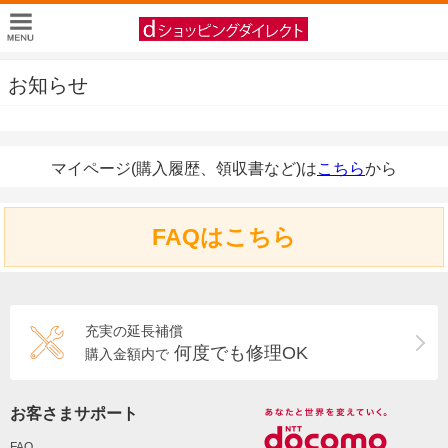
お知らせ
マイページ(購入履歴、領収書など)は
こちら
から
FAQはこちら
充実の延長補償
何度でも修理OK
購入金額内で
お客さまサポート
FAQ