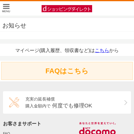
お知らせ
マイページ(購入履歴、領収書など)は
こちら
から
FAQはこちら
充実の延長補償
何度でも修理OK
購入金額内で
お客さまサポート
FAQ