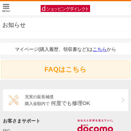
お知らせ
マイページ(購入履歴、領収書など)は
こちら
から
FAQはこちら
充実の延長補償
何度でも修理OK
購入金額内で
お客さまサポート
FAQ