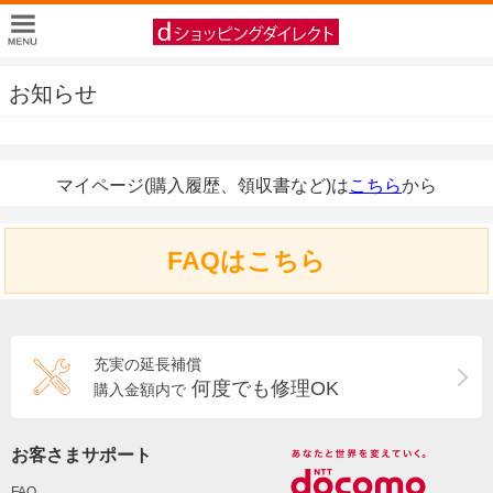
お知らせ
マイページ(購入履歴、領収書など)は
こちら
から
FAQはこちら
充実の延長補償
何度でも修理OK
購入金額内で
お客さまサポート
FAQ