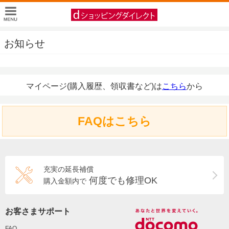
お知らせ
マイページ(購入履歴、領収書など)は
こちら
から
FAQはこちら
充実の延長補償
何度でも修理OK
購入金額内で
お客さまサポート
FAQ